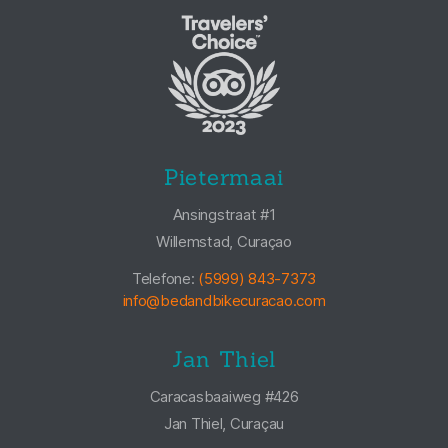
Pietermaai
Ansingstraat #1
Willemstad, Curaçao
Telefone:
(5999) 843-7373
info@bedandbikecuracao.com
Jan Thiel
Caracasbaaiweg #426
Jan Thiel, Curaçau