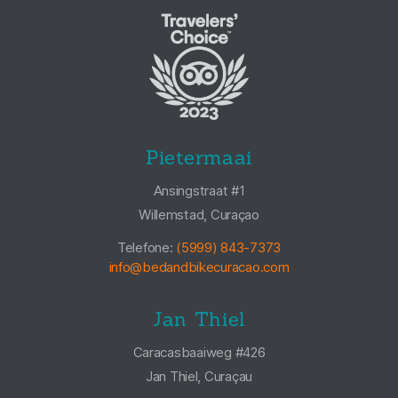
Pietermaai
Ansingstraat #1
Willemstad, Curaçao
Telefone:
(5999) 843-7373
info@bedandbikecuracao.com
Jan Thiel
Caracasbaaiweg #426
Jan Thiel, Curaçau