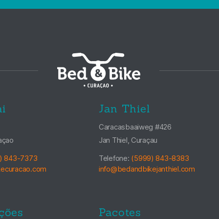
i
Jan Thiel
Caracasbaaiweg #426
açao
Jan Thiel, Curaçau
) 843-7373
Telefone:
(5999) 843-8383
kecuracao.com
info@bedandbikejanthiel.com
ções
Pacotes