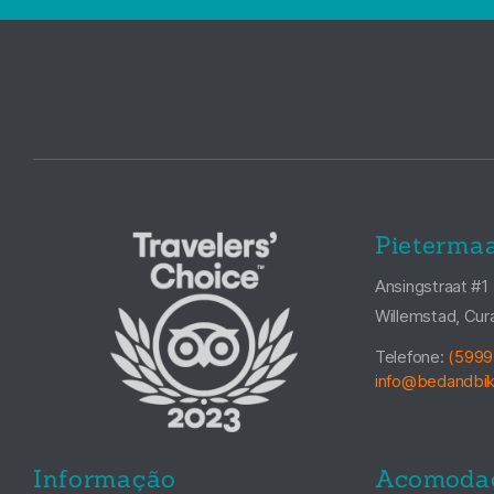
Pietermaa
Ansingstraat #1
Willemstad, Cur
Telefone:
(5999
info@bedandbi
Informação
Acomoda