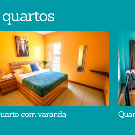
 quartos
uarto com varanda
Quar