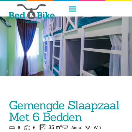
Gemengde Slaapzaal
Met 6 Bedden
35 m²
6
6
Airco
Wifi