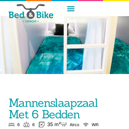
Mannenslaapzaal
Met 6 Bedden
35 m²
6
6
Airco
Wifi