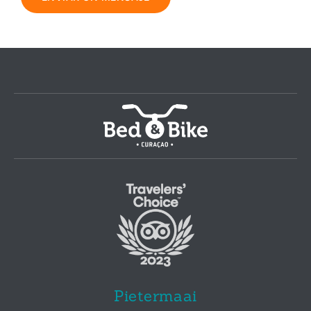
Pietermaai